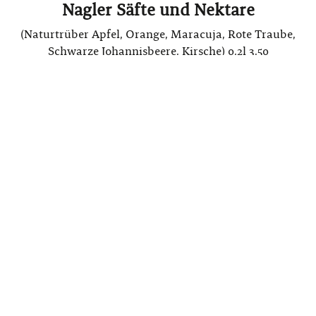
Nagler Säfte und Nektare
(Naturtrüber Apfel, Orange, Maracuja, Rote Traube,
Schwarze Johannisbeere, Kirsche) 0,2l 3,50
Saftschorle
0,4l 4,90
Mistelhain Bitter Lemon, Tonic Water,
Ginger Ale
0,2l 3,90