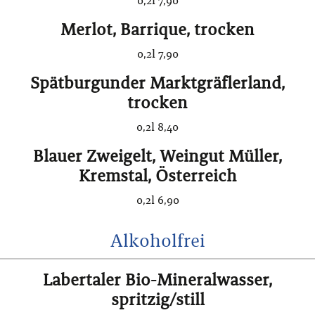
0,2l 7,90
Merlot, Barrique, trocken
0,2l 7,90
Spätburgunder Marktgräflerland,
trocken
0,2l 8,40
Blauer Zweigelt, Weingut Müller,
Kremstal, Österreich
0,2l 6,90
Alkoholfrei
Labertaler Bio-Mineralwasser,
spritzig/still